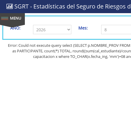
SGRT - Estadísticas del Seguro de Riesgos d
AÑO:
Mes:
Error: Could not execute query select (SELECT p.NOMBRE_PROV FROM
as PARTICIPANTE, count(*) TOTAL, round((sum(cal_estudiante)/count
capacitacion x where TO_CHAR(x.fecha_ing, 'mm')=08 and