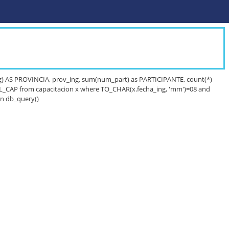
) AS PROVINCIA, prov_ing, sum(num_part) as PARTICIPANTE, count(*)
TAL_CAP from capacitacion x where TO_CHAR(x.fecha_ing, 'mm')=08 and
in db_query()