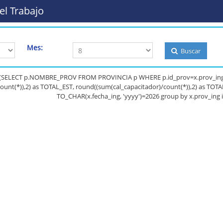
el Trabajo
Mes:
Buscar
ect (SELECT p.NOMBRE_PROV FROM PROVINCIA p WHERE p.id_prov=x.prov_ing
ount(*)),2) as TOTAL_EST, round((sum(cal_capacitador)/count(*)),2) as TO
TO_CHAR(x.fecha_ing, 'yyyy')=2026 group by x.prov_ing 