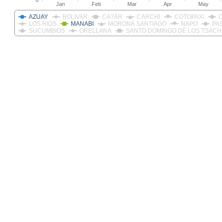
0
Jan
Feb
Mar
Apr
May
AZUAY
BOLIVAR
CA?AR
CARCHI
COTOPAXI
LOS RIOS
MANABI
MORONA SANTIAGO
NAPO
PA
SUCUMBIOS
ORELLANA
SANTO DOMINGO DE LOS TSACH