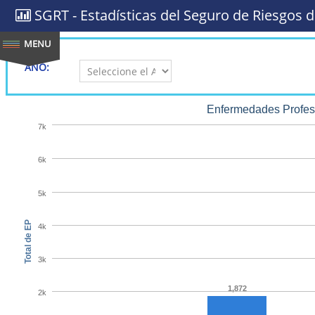
SGRT - Estadísticas del Seguro de Riesgos d
AÑO:
Enfermedades Profesi
7k
6k
5k
Total de EP
4k
3k
1,872
2k