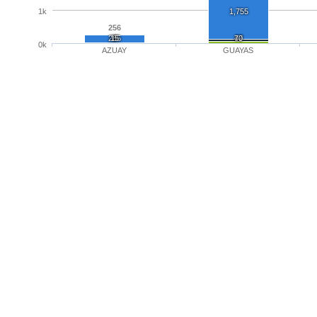
1k
1,755
256
235
15
6
47
70
0k
AZUAY
GUAYAS