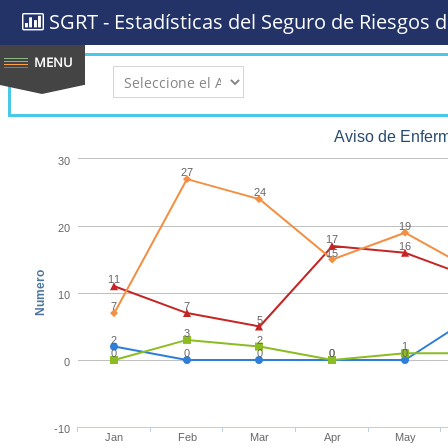
SGRT - Estadísticas del Seguro de Riesgos d
AÑO:
Aviso de Enfer
30
27
24
19
20
17
16
15
Numero
11
10
7
7
5
3
2
2
1
0
0
0
0
0
0
0
-10
Jan
Feb
Mar
Apr
May