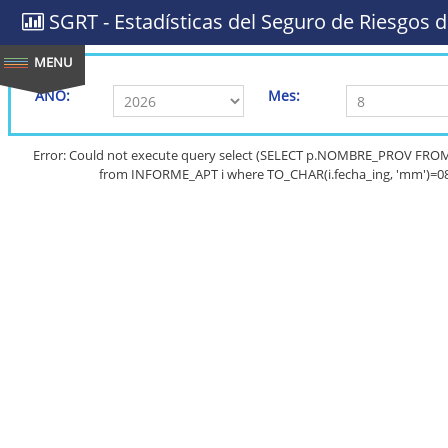
SGRT - Estadísticas del Seguro de Riesgos d
AÑO:
Mes:
Error: Could not execute query select (SELECT p.NOMBRE_PROV FRO
from INFORME_APT i where TO_CHAR(i.fecha_ing, 'mm')=08 a