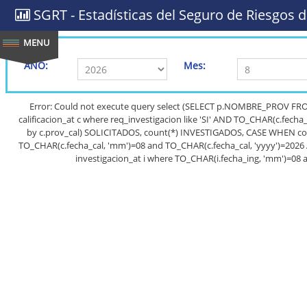
SGRT - Estadísticas del Seguro de Riesgos d
AÑO:
Mes:
Error: Could not execute query select (SELECT p.NOMBRE_PROV FRO
calificacion_at c where req_investigacion like 'SI' AND TO_CHAR(c.fech
by c.prov_cal) SOLICITADOS, count(*) INVESTIGADOS, CASE WHEN count(*
TO_CHAR(c.fecha_cal, 'mm')=08 and TO_CHAR(c.fecha_cal, 'yyyy')=2026 
investigacion_at i where TO_CHAR(i.fecha_ing, 'mm')=08 a