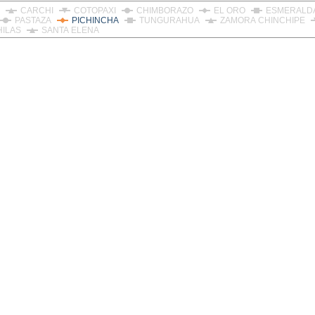
CARCHI
COTOPAXI
CHIMBORAZO
EL ORO
ESMERALD
PASTAZA
PICHINCHA
TUNGURAHUA
ZAMORA CHINCHIPE
HILAS
SANTA ELENA