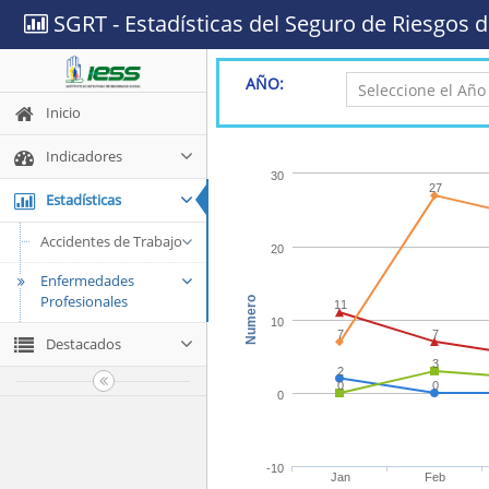
SGRT - Estadísticas del Seguro de Riesgos d
AÑO:
Inicio
Indicadores
30
27
Estadísticas
Accidentes de Trabajo
20
Enfermedades
Profesionales
Numero
11
10
7
7
Destacados
3
2
0
0
0
-10
Jan
Feb