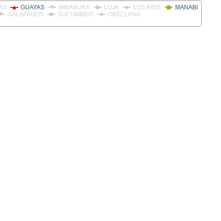
AS
GUAYAS
IMBABURA
LOJA
LOS RIOS
MANABI
GALAPAGOS
SUCUMBIOS
ORELLANA