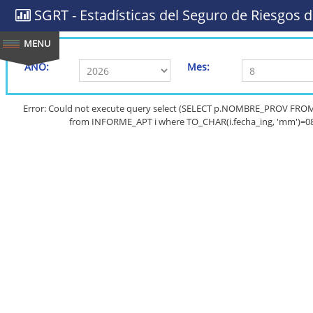
SGRT - Estadísticas del Seguro de Riesgos d
AÑO:
Mes:
Error: Could not execute query select (SELECT p.NOMBRE_PROV FRO
from INFORME_APT i where TO_CHAR(i.fecha_ing, 'mm')=08 a