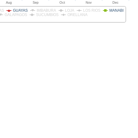
Aug
Sep
Oct
Nov
Dec
AS
GUAYAS
IMBABURA
LOJA
LOS RIOS
MANABI
GALAPAGOS
SUCUMBIOS
ORELLANA