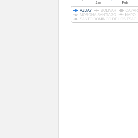
0
Jan
Feb
AZUAY
BOLIVAR
CA?AR
MORONA SANTIAGO
NAPO
SANTO DOMINGO DE LOS TSAC