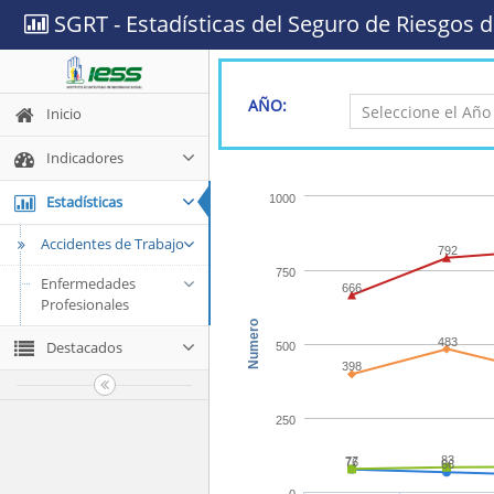
SGRT - Estadísticas del Seguro de Riesgos d
AÑO:
Inicio
Indicadores
Estadísticas
1000
Accidentes de Trabajo
792
750
Enfermedades
666
Profesionales
Numero
483
Destacados
500
398
250
83
77
76
66