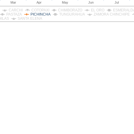
Mar
Apr
May
Jun
Jul
CARCHI
COTOPAXI
CHIMBORAZO
EL ORO
ESMERALD
PASTAZA
PICHINCHA
TUNGURAHUA
ZAMORA CHINCHIPE
HILAS
SANTA ELENA