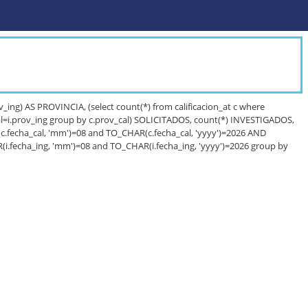
g) AS PROVINCIA, (select count(*) from calificacion_at c where
al=i.prov_ing group by c.prov_cal) SOLICITADOS, count(*) INVESTIGADOS,
R(c.fecha_cal, 'mm')=08 and TO_CHAR(c.fecha_cal, 'yyyy')=2026 AND
R(i.fecha_ing, 'mm')=08 and TO_CHAR(i.fecha_ing, 'yyyy')=2026 group by