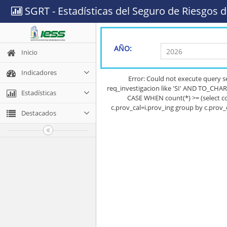
SGRT - Estadísticas del Seguro de Riesgos d
AÑO:
Inicio
Indicadores
Error: Could not execute query 
req_investigacion like 'SI' AND TO_CHA
Estadísticas
CASE WHEN count(*) >= (select co
c.prov_cal=i.prov_ing group by c.prov
Destacados