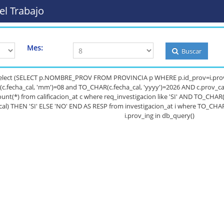
el Trabajo
Mes:
Buscar
select (SELECT p.NOMBRE_PROV FROM PROVINCIA p WHERE p.id_prov=i.prov_in
R(c.fecha_cal, 'mm')=08 and TO_CHAR(c.fecha_cal, 'yyyy')=2026 AND c.prov_c
unt(*) from calificacion_at c where req_investigacion like 'SI' AND TO_CHA
_cal) THEN 'SI' ELSE 'NO' END AS RESP from investigacion_at i where TO_CHA
i.prov_ing in db_query()