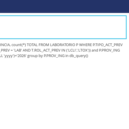
 PROVINCIA, count(*) TOTAL FROM LABORATORIO P WHERE P.TIPO_ACT_PREV
V = 'LAB' AND T.ROL_ACT_PREV IN ('LCLI','LTOX')) and P.PROV_ING
yyyy')='2026' group by P.PROV_ING in db_query()