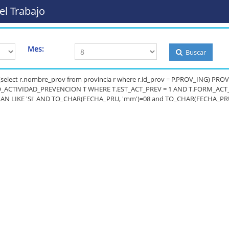
el Trabajo
Mes:
Buscar
T (select r.nombre_prov from provincia r where r.id_prov = P.PROV_ING)
_ACTIVIDAD_PREVENCION T WHERE T.EST_ACT_PREV = 1 AND T.FORM_ACT_PRE
AN LIKE 'SI' AND TO_CHAR(FECHA_PRU, 'mm')=08 and TO_CHAR(FECHA_PRU, '