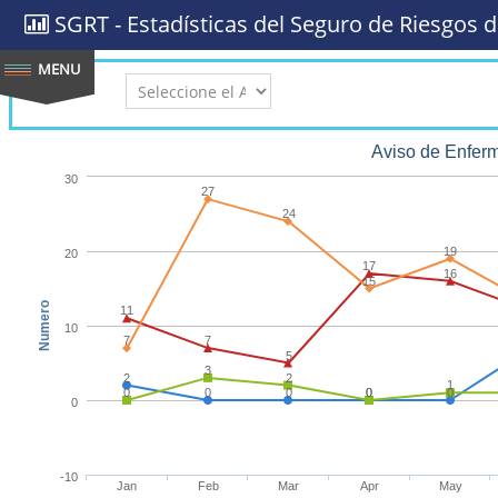
SGRT - Estadísticas del Seguro de Riesgos d
AÑO:
Aviso de Enfer
30
27
24
19
20
17
16
15
Numero
11
10
7
7
5
3
2
2
1
0
0
0
0
0
0
0
-10
Jan
Feb
Mar
Apr
May