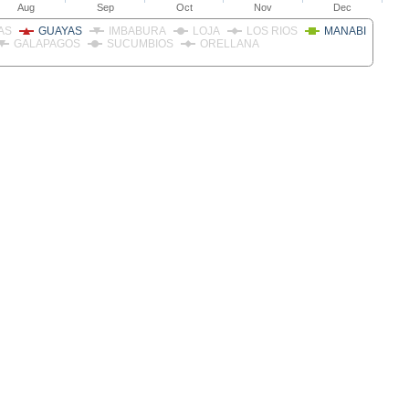
Aug
Sep
Oct
Nov
Dec
AS
GUAYAS
IMBABURA
LOJA
LOS RIOS
MANABI
GALAPAGOS
SUCUMBIOS
ORELLANA