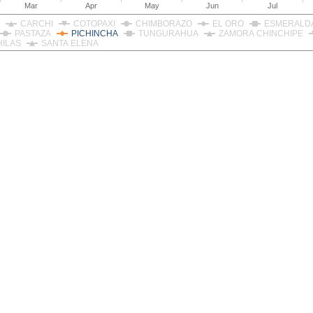
Mar
Apr
May
Jun
Jul
CARCHI
COTOPAXI
CHIMBORAZO
EL ORO
ESMERALD
PASTAZA
PICHINCHA
TUNGURAHUA
ZAMORA CHINCHIPE
HILAS
SANTA ELENA