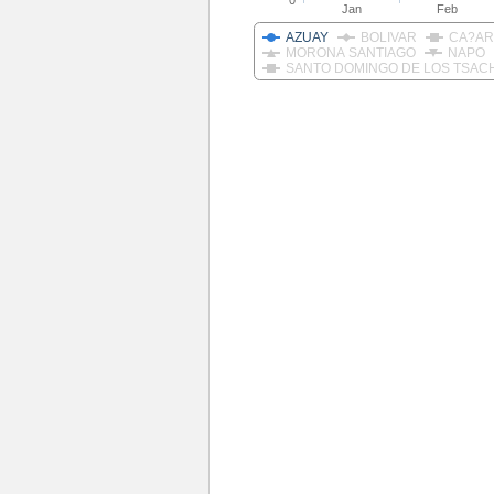
0
Jan
Feb
AZUAY
BOLIVAR
CA?AR
MORONA SANTIAGO
NAPO
SANTO DOMINGO DE LOS TSAC