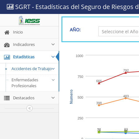
SGRT - Estadísticas del Seguro de Riesgos d
AÑO:
Inicio
Indicadores
Estadísticas
1000
Accidentes de Trabajo
792
750
Enfermedades
666
Profesionales
Numero
483
Destacados
500
398
250
83
77
76
66