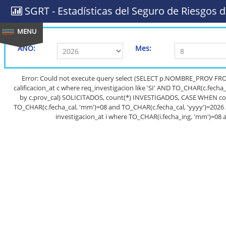
SGRT - Estadísticas del Seguro de Riesgos d
AÑO:
Mes:
Error: Could not execute query select (SELECT p.NOMBRE_PROV FRO
calificacion_at c where req_investigacion like 'SI' AND TO_CHAR(c.fech
by c.prov_cal) SOLICITADOS, count(*) INVESTIGADOS, CASE WHEN count(*
TO_CHAR(c.fecha_cal, 'mm')=08 and TO_CHAR(c.fecha_cal, 'yyyy')=2026 
investigacion_at i where TO_CHAR(i.fecha_ing, 'mm')=08 a