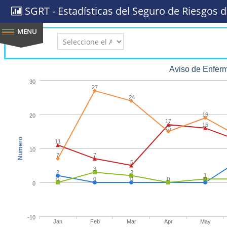
SGRT - Estadísticas del Seguro de Riesgos d
AÑO:
Aviso de Enfer
30
27
24
19
20
17
16
15
Numero
11
10
7
7
5
3
2
2
1
0
0
0
0
0
0
0
-10
Jan
Feb
Mar
Apr
May