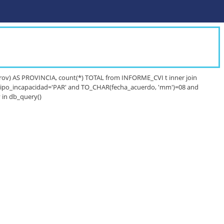
ov) AS PROVINCIA, count(*) TOTAL from INFORME_CVI t inner join
re t.tipo_incapacidad='PAR' and TO_CHAR(fecha_acuerdo, 'mm')=08 and
 in db_query()