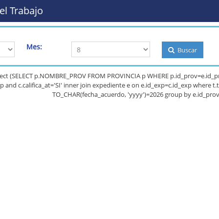
el Trabajo
Mes:
Buscar
select (SELECT p.NOMBRE_PROV FROM PROVINCIA p WHERE p.id_prov=e.id_pr
_exp and c.califica_at='SI' inner join expediente e on e.id_exp=c.id_exp whe
TO_CHAR(fecha_acuerdo, 'yyyy')=2026 group by e.id_prov