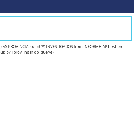
g) AS PROVINCIA, count(*) INVESTIGADOS from INFORME_APT i where
up by i.prov_ing in db_query()