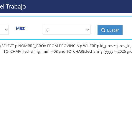
el Trabajo
Mes:
Buscar
lect (SELECT p.NOMBRE_PROV FROM PROVINCIA p WHERE p.id_prov=i.prov_in
TO_CHAR(i.fecha_ing, 'mm')=08 and TO_CHAR(i.fecha_ing, 'yyyy')=2026 gro