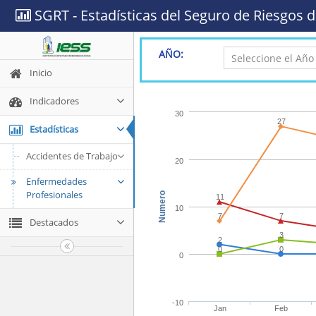
SGRT - Estadísticas del Seguro de Riesgos d
AÑO:
Inicio
Indicadores
30
27
Estadísticas
Accidentes de Trabajo
20
Enfermedades
Profesionales
Numero
11
10
7
7
Destacados
3
2
0
0
0
-10
Jan
Feb