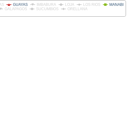
AS
GUAYAS
IMBABURA
LOJA
LOS RIOS
MANABI
GALAPAGOS
SUCUMBIOS
ORELLANA