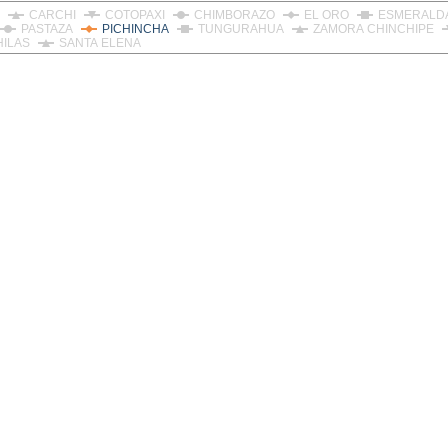
CARCHI
COTOPAXI
CHIMBORAZO
EL ORO
ESMERALD
PASTAZA
PICHINCHA
TUNGURAHUA
ZAMORA CHINCHIPE
HILAS
SANTA ELENA