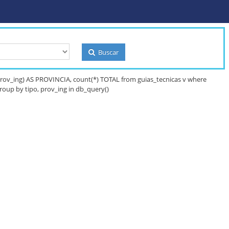
Buscar
ov_ing) AS PROVINCIA, count(*) TOTAL from guias_tecnicas v where
up by tipo, prov_ing in db_query()