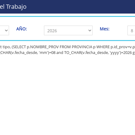
el Trabajo
AÑO:
Mes:
lect tipo, (SELECT p.NOMBRE_PROV FROM PROVINCIA p WHERE p.id_prov=v.pr
CHAR(v.fecha_desde, 'mm')=08 and TO_CHAR(v.fecha_desde, 'yyyy')=2026 gro