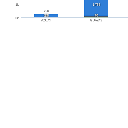
1k
1,756
256
235
15
6
47
70
0k
AZUAY
GUAYAS