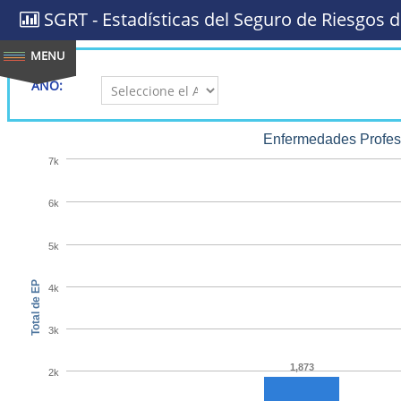
SGRT - Estadísticas del Seguro de Riesgos d
AÑO:
Enfermedades Profesi
7k
6k
5k
Total de EP
4k
3k
1,873
2k