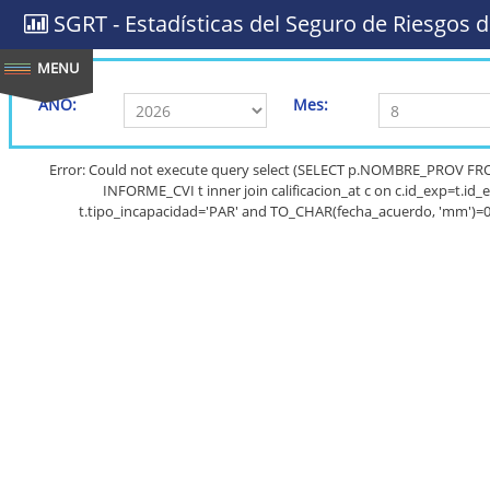
SGRT - Estadísticas del Seguro de Riesgos d
AÑO:
Mes:
Error: Could not execute query select (SELECT p.NOMBRE_PROV FR
INFORME_CVI t inner join calificacion_at c on c.id_exp=t.id_e
t.tipo_incapacidad='PAR' and TO_CHAR(fecha_acuerdo, 'mm')=0