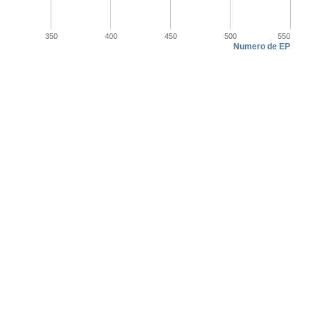
350
400
450
500
550
Numero de EP