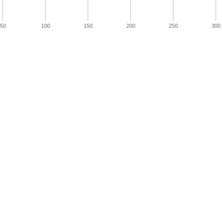
50
100
150
200
250
300