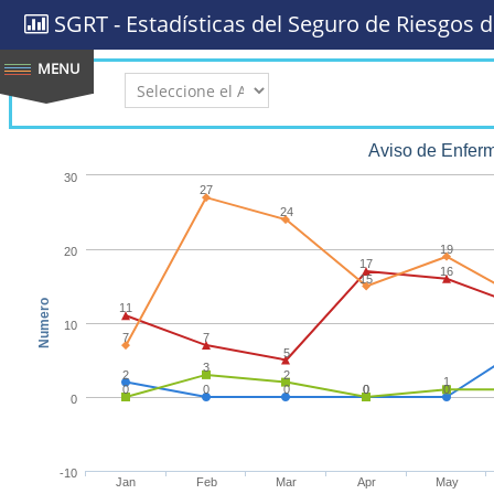
SGRT - Estadísticas del Seguro de Riesgos d
AÑO:
Aviso de Enfer
30
27
24
19
20
17
16
15
Numero
11
10
7
7
5
3
2
2
1
0
0
0
0
0
0
0
-10
Jan
Feb
Mar
Apr
May