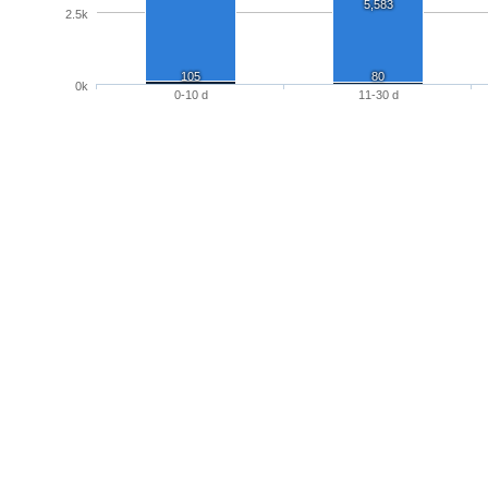
5,583
2.5k
105
80
0k
0-10 d
11-30 d