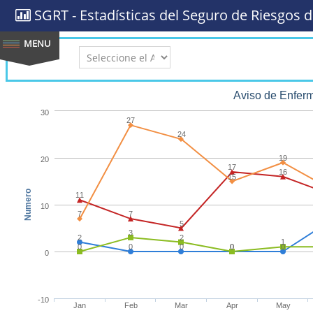
SGRT - Estadísticas del Seguro de Riesgos d
AÑO:
Aviso de Enfer
30
27
24
19
20
17
16
15
Numero
11
10
7
7
5
3
2
2
1
0
0
0
0
0
0
0
-10
Jan
Feb
Mar
Apr
May