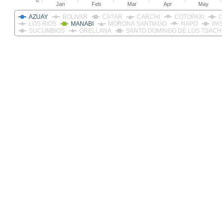
0
Jan
Feb
Mar
Apr
May
AZUAY
BOLIVAR
CA?AR
CARCHI
COTOPAXI
LOS RIOS
MANABI
MORONA SANTIAGO
NAPO
PA
SUCUMBIOS
ORELLANA
SANTO DOMINGO DE LOS TSACH