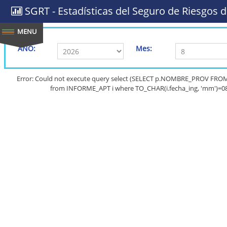
SGRT - Estadísticas del Seguro de Riesgos d
AÑO:
Mes:
Error: Could not execute query select (SELECT p.NOMBRE_PROV FRO
from INFORME_APT i where TO_CHAR(i.fecha_ing, 'mm')=08 a