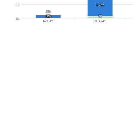
1k
1,756
256
235
15
6
47
70
0k
AZUAY
GUAYAS