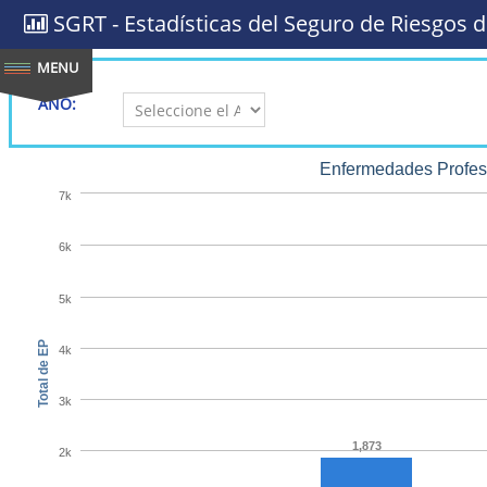
SGRT - Estadísticas del Seguro de Riesgos d
AÑO:
Enfermedades Profesi
7k
6k
5k
Total de EP
4k
3k
1,873
2k