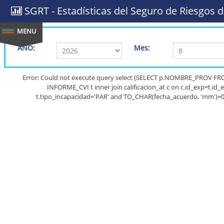
SGRT - Estadísticas del Seguro de Riesgos d
AÑO:
Mes:
Error: Could not execute query select (SELECT p.NOMBRE_PROV FR
INFORME_CVI t inner join calificacion_at c on c.id_exp=t.id_e
t.tipo_incapacidad='PAR' and TO_CHAR(fecha_acuerdo, 'mm')=0