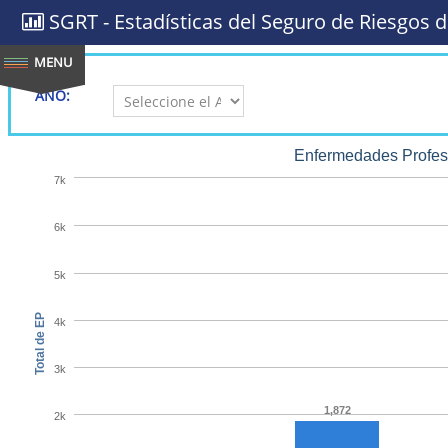
SGRT - Estadísticas del Seguro de Riesgos d
AÑO:
Enfermedades Profesi
7k
6k
5k
Total de EP
4k
3k
1,872
2k