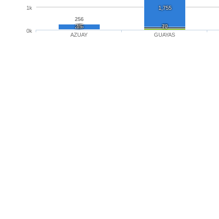
1k
1,755
256
235
15
6
47
70
0k
AZUAY
GUAYAS