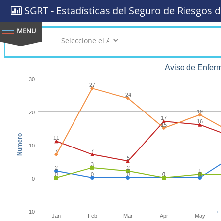
SGRT - Estadísticas del Seguro de Riesgos d
AÑO:
Aviso de Enfer
30
27
24
19
20
17
16
15
Numero
11
10
7
7
5
3
2
2
1
0
0
0
0
0
0
0
-10
Jan
Feb
Mar
Apr
May