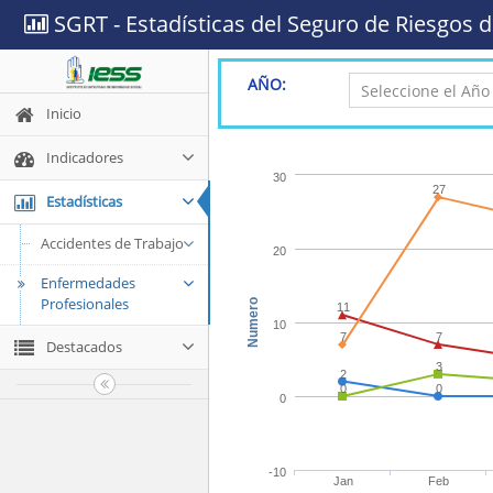
SGRT - Estadísticas del Seguro de Riesgos d
AÑO:
Inicio
Indicadores
30
27
Estadísticas
Accidentes de Trabajo
20
Enfermedades
Profesionales
Numero
11
10
7
7
Destacados
3
2
0
0
0
-10
Jan
Feb