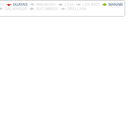
AS
GUAYAS
IMBABURA
LOJA
LOS RIOS
MANABI
GALAPAGOS
SUCUMBIOS
ORELLANA