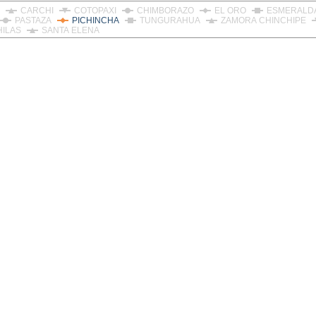
CARCHI
COTOPAXI
CHIMBORAZO
EL ORO
ESMERALD
PASTAZA
PICHINCHA
TUNGURAHUA
ZAMORA CHINCHIPE
HILAS
SANTA ELENA