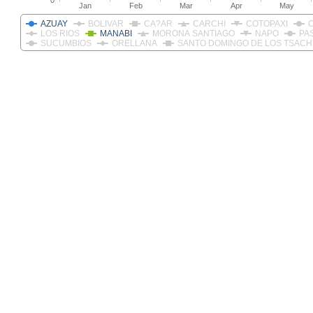
0
Jan
Feb
Mar
Apr
May
AZUAY
BOLIVAR
CA?AR
CARCHI
COTOPAXI
LOS RIOS
MANABI
MORONA SANTIAGO
NAPO
PA
SUCUMBIOS
ORELLANA
SANTO DOMINGO DE LOS TSACH